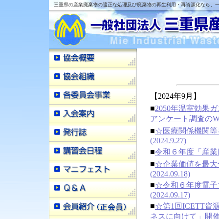
三重県の産業廃棄物の適正な処理及び廃棄物の再生利用・再資源化なら、一
【2024年9月】
■
2050年温室効果
アンケート調査のWEB
■
☆医療関係機関等
(2024.9.27)
■
令和６年度「産業廃
■
☆企業価値を最大
(2024.09.18)
■
☆令和６年度電子
(2024.09.17)
■
☆第1回ICETT資
ネスに向けて」開催のご案